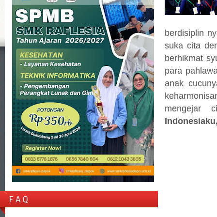
berdisiplin n
suka cita de
berhikmat sy
para pahlawa
anak cucuny
keharmonisa
mengejar c
Indonesiaku,
F A Q