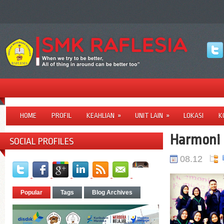
HOME
PROFIL
KEAHLIAN
»
UNIT LAIN
»
LOKASI
K
Harmoni
SOCIAL PROFILES
08.12
Popular
Tags
Blog Archives