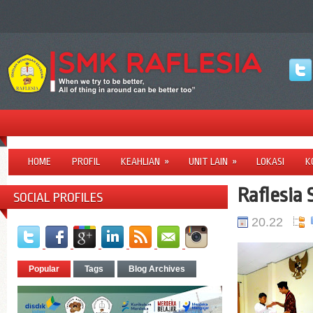
HOME
PROFIL
KEAHLIAN
»
UNIT LAIN
»
LOKASI
K
Raflesia
SOCIAL PROFILES
20.22
Popular
Tags
Blog Archives