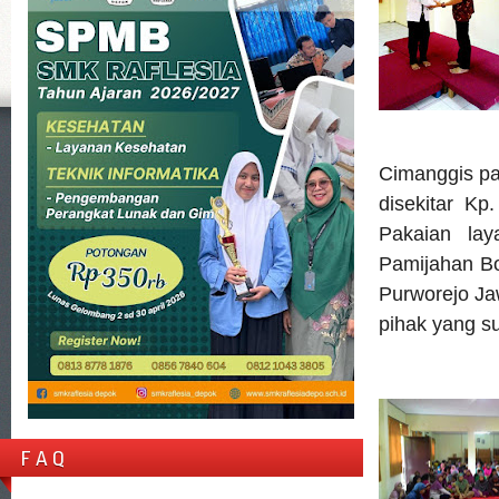
Cimanggis pa
disekitar K
Pakaian lay
Pamijahan Bo
Purworejo Ja
pihak yang su
F A Q