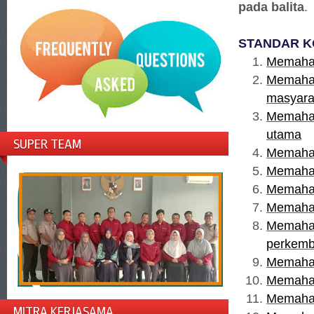
pada balita
.
STANDAR K
Memaham
Memaham
masyara
Memaham
utama
SUPER TEAM
Memaham
Memaham
Memaham
Memaham
Memaham
perkem
Memaham
Memaham
Memaham
MITRA KERJASAMA