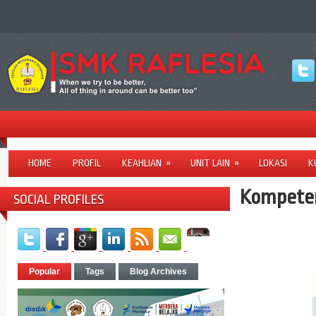
HOME
PROFIL
KEAHLIAN
»
UNIT LAIN
»
LOKASI
K
Kompeten
SOCIAL PROFILES
Popular
Tags
Blog Archives