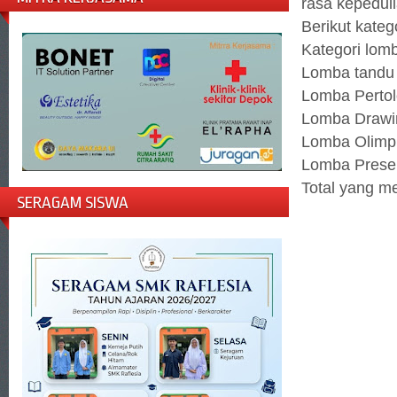
rasa kepeduli
Berikut kateg
Kategori lomb
Lomba tandu 
Lomba Pertol
Lomba Drawin
Lomba Olimpi
Lomba Presen
Total yang m
SERAGAM SISWA