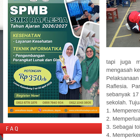
tapi juga m
mengasah kep
Pelaksanaan
Raflesia. Pa
sebanyak 17 
sekolah. Tuju
1. Memperera
2. Memperlu
3. Sebagai t
F A Q
4. Memperken