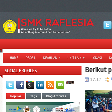
HOME
PROFIL
KEAHLIAN
»
UNIT LAIN
»
LOKASI
K
Berikut 
SOCIAL PROFILES
17.17
Popular
Tags
Blog Archives