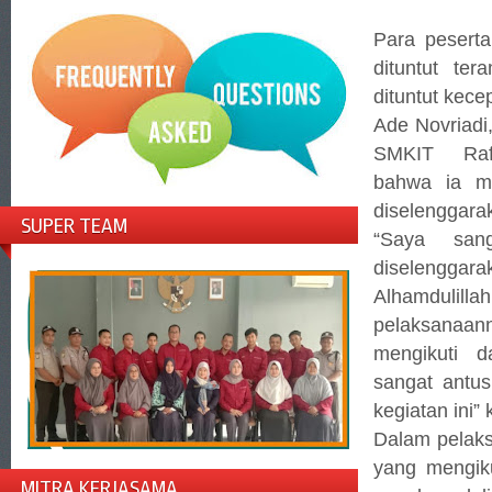
Para peserta
dituntut te
dituntut kec
Ade Novriadi
SMKIT Raf
bahwa ia m
diselenggar
SUPER TEAM
“Saya san
diselenggar
Alhamdu
pelaksanaa
mengikuti 
sangat antus
kegiatan ini”
Dalam pelak
yang mengik
MITRA KERJASAMA