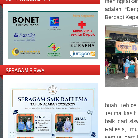
meningkatka
adalah “Den
Berbagi Kep
SERAGAM SISWA
buah, Teh cel
Terima kasih
baik dari si
Raflesia, m
semua. Aami