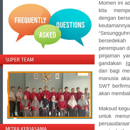
Momen ini a
kita mempe
dengan bers
keutamannya
“Sesunggu
bersedeka
perempuan d
pinjaman yan
SUPER TEAM
gandakan (g
dan bagi mer
manusia akan
SWT berfirma
akan membala
Maksud kegu
untuk menum
persaudar
MITRA KERJASAMA