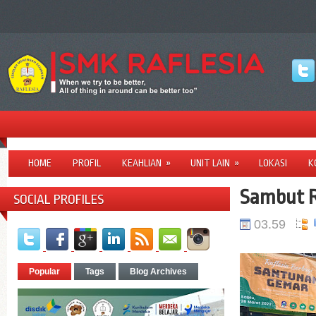
HOME
PROFIL
KEAHLIAN
»
UNIT LAIN
»
LOKASI
K
Sambut 
SOCIAL PROFILES
03.59
Popular
Tags
Blog Archives