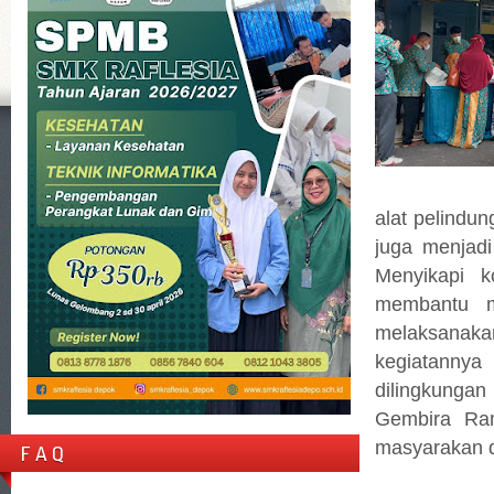
alat pelindun
juga menjadi
Menyikapi k
membantu m
melaksanaka
kegiatanny
dilingkunga
Gembira Ram
masyarakan 
F A Q