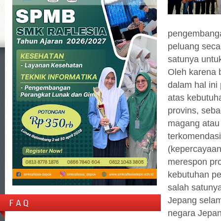
pengembangan
peluang seca
satunya untu
Oleh karena 
dalam hal in
atas kebutuha
provins, seb
magang atau 
terkomendasi
(kepercayaan
merespon pro
kebutuhan pe
salah satuny
Jepang selam
F A Q
negara Jepa