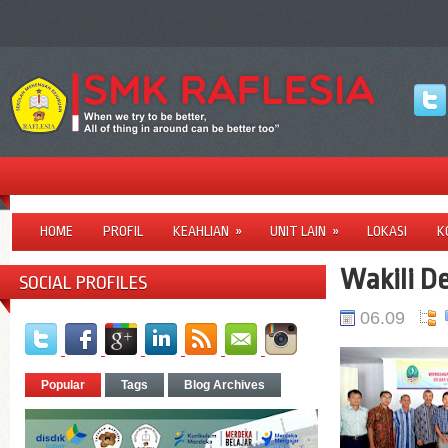
HOME
PROFIL
KEAHLIAN
»
UNIT LAIN
»
LOKASI
K
Wakili D
SOCIAL PROFILES
06.09
Popular
Tags
Blog Archives