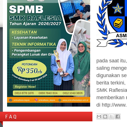
pada saat it
saling mengen
digunakan seb
berita terkin
SMK Raflesia
memberikan m
di http://ww
F A Q