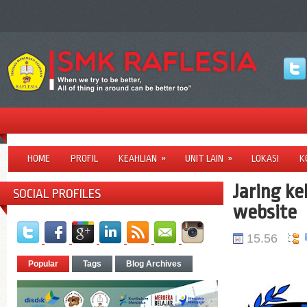
HOME
PROFIL
KEAHLIAN
»
UNIT LAIN
»
LOKASI
K
Jaring k
SOCIAL PROFILES
website
15.56
Popular
Tags
Blog Archives