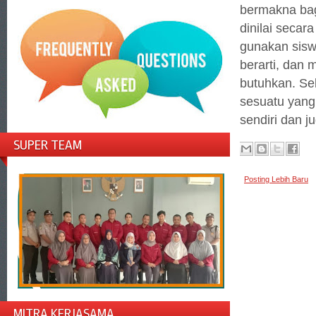
bermakna bag
dinilai secar
gunakan sisw
berarti, dan
butuhkan. Sel
sesuatu yang
sendiri dan j
SUPER TEAM
Posting Lebih Baru
MITRA KERJASAMA