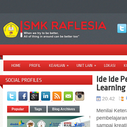
HOME
PROFIL
KEAHLIAN
»
UNIT LAIN
»
LOKASI
K
Ide ide P
SOCIAL PROFILES
Learning 
20.42
Popular
Tags
Blog Archives
Menilai Kete
pembelajaran 
sampai kreati