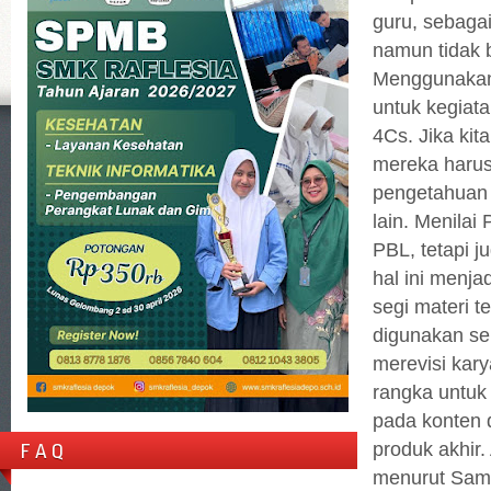
guru, sebaga
namun tidak b
Menggunakan 
untuk kegiat
4Cs. Jika ki
mereka harus 
pengetahuan 
lain. Menilai
PBL, tetapi 
hal ini menja
segi materi t
digunakan se
merevisi kar
rangka untuk 
pada konten 
produk akhir.
F A Q
menurut Sam S